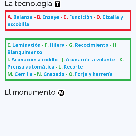
La tecnología
A.
Balanza
- B.
Ensaye
- C.
Fundición
- D.
Cizalla y
escobilla
E.
Laminación
- F.
Hilera
- G.
Recocimiento
- H.
Blanquimento
I.
Acuñación a rodillo
- J.
Acuñación a volante
- K.
Prensa automática
- L.
Recorte
M.
Cerrilla
- N.
Grabado
- O.
Forja y herrería
El monumento