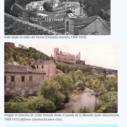
Vista desde los altos del Parral (Chusseau-Flaviens, 1908-1925).
Imagen en plancha de cristal tomada desde el puente de la Moneda (autor desconocido,
1908-1915) [Alfonso Ceballos-Escalera Gila].