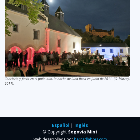
Concierto y fiesta en el patio alto, la noche de luna llena en junio de 2011. (G. Murray,
2011).
Español
|
Inglés
© Copyright
Segovia Mint
Web desarrollada por
bernatllabres.com