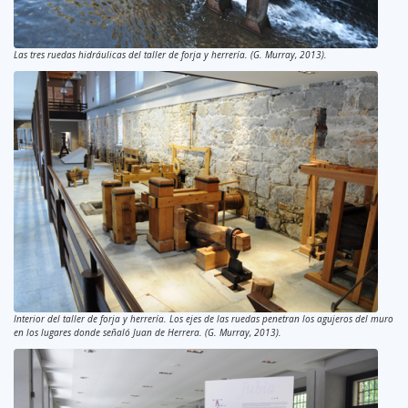
Las tres ruedas hidráulicas del taller de forja y herrería. (G. Murray, 2013).
Interior del taller de forja y herrería. Los ejes de las ruedas penetran los agujeros del muro
en los lugares donde señaló Juan de Herrera. (G. Murray, 2013).